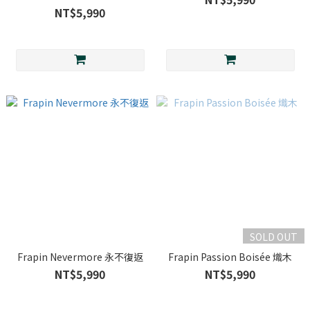
NT$5,990
SOLD OUT
Frapin Nevermore 永不復返
Frapin Passion Boisée 熾木
NT$5,990
NT$5,990