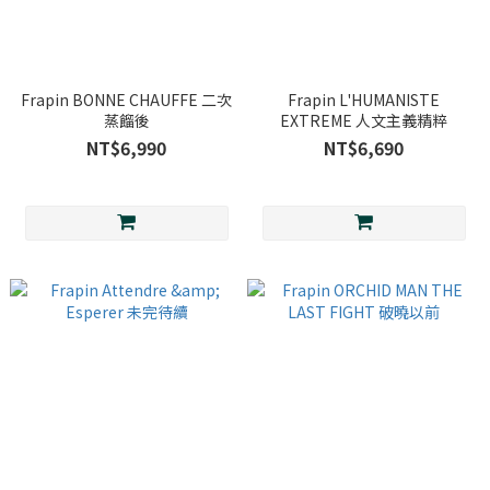
Frapin BONNE CHAUFFE 二次
Frapin L'HUMANISTE
蒸餾後
EXTREME 人文主義精粹
NT$6,990
NT$6,690