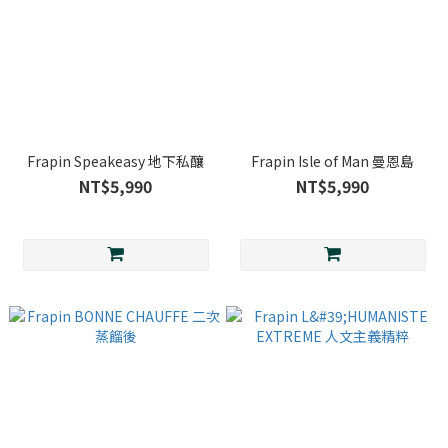
Frapin Speakeasy 地下私釀
Frapin Isle of Man 曼恩島
NT$5,990
NT$5,990