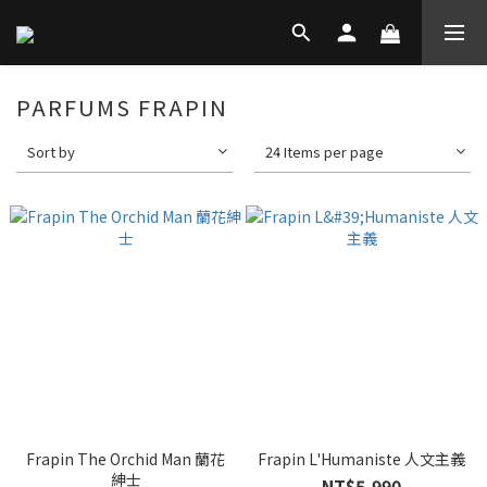
PARFUMS FRAPIN
Sort by
24 Items per page
Frapin The Orchid Man 蘭花
Frapin L'Humaniste 人文主義
紳士
NT$5,990