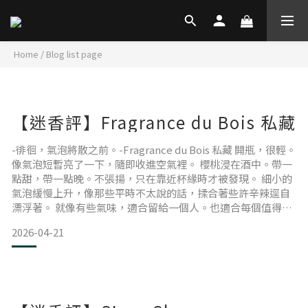
Home
/
Blog list page
【迷香評】Fragrance du Bois 私藏
-徘徊，氣泡將散之前。-Fragrance du Bois 私藏 開瓶，很輕。
像氣泡短暫亮了一下，隨即收進空氣裡。 櫻桃浸在酒中。帶一
點甜，帶一點晚。不張揚，只在靠近杯緣時才被發現。 細小的
氣泡緩慢上升，像那些平時不太說的話，揉合著些許辛辣逕自
漂浮著。 就像有些氣味，適合留給一個人。也適合每個值得感
謝的時候，被好好交到她手上。 氣味美好的地方，從來不只是
2026-04-21
最後留下的味道。是那一點，隨著記憶被悄悄留住的時間。