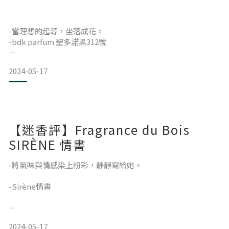
已是文學與藝術的共生形象，
會不會對某些人來說，
倘若以心的想像為靈感，
所衍生的氣味，
已如成癮般，
-當理想的起源，坐落成花。
又會是如何？
-bdk parfum 聖多諾黑312號
沒有就彷彿缺失了什麼，
-
當夢想在心中萌芽，
或許，
2024-05-17
那麼不妨透
醞釀著想法、開始付諸實踐，
是將浪漫、激情等情感，
這個過程，
透過血橙的清新揉合粉紅胡椒的上揚，
對每個將心中藍圖，
在氣泡感的嗅覺印象裡，
一一化為現實的人來說，
書寫一片跳動的紅，
或許遠比結果意義更為重大。
於絲柏的渲染下暗沉
【迷香評】Fragrance du Bois
-
SIRÈNE 情書
對bdk創辦人David Benedek來說，
擷取巴黎的特有輪廓，
-將氣味與情感染上粉彩，靜靜寫給她。
無論香氣或瓶身，
7年光陰淬煉終使夢想成真，
-Sirène情書
在巴黎聖多諾黑街，
落成品牌旗艦本店，
其中的細節與歷程，
別具意義地值得紀念。
2024-05-17