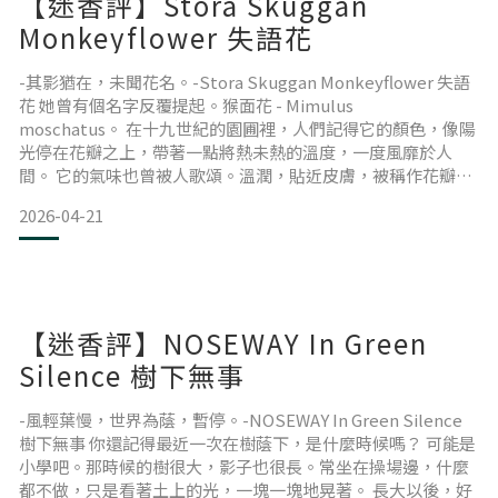
【迷香評】Stora Skuggan
Monkeyflower 失語花
-其影猶在，未聞花名。-Stora Skuggan Monkeyflower 失語
花 她曾有個名字反覆提起。猴面花 - Mimulus
moschatus。 在十九世紀的園圃裡，人們記得它的顏色，像陽
光停在花瓣之上，帶著一點將熱未熱的溫度，一度風靡於人
間。 它的氣味也曾被人歌頌。溫潤，貼近皮膚，被稱作花瓣般
的麝香。 後來某一日，她卻忽然失聲。 氣味的消失過於安靜，
2026-04-21
沒有前兆，也沒有解釋。彷彿從未存在過。 只剩下零碎記錄留
在紙頁之間，被一再翻閱、一再追問，卻始終沒有回應。 於是
它慢慢退去，從園圃，也
【迷香評】NOSEWAY In Green
Silence 樹下無事
-風輕葉慢，世界為蔭，暫停。-NOSEWAY In Green Silence
樹下無事 你還記得最近一次在樹蔭下，是什麼時候嗎？ 可能是
小學吧。那時候的樹很大，影子也很長。常坐在操場邊，什麼
都不做，只是看著土上的光，一塊一塊地晃著。 長大以後，好