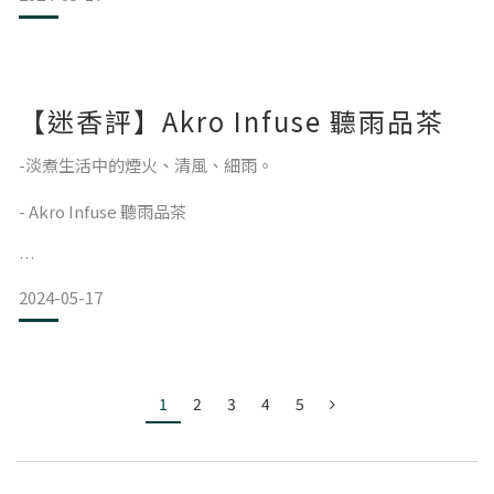
雖說香水誕生之初，
-
一直到現在，
以本店內的大理石材紋理、
室內光線為靈感，
是沒有特別定義性別的。
透過鳶尾、橙花揉合，
【迷香評】Akro Infuse 聽雨品茶
佐以粉紅胡椒特
但總有些創作，
-淡煮生活中的煙火、清風、細雨。
其靈感根源，
- Akro Infuse 聽雨品茶
便是那清晰的形象輪廓，
如情書一般，逕自傾訴。
2024-05-17
生活中的平淡，
不外乎煮水泡茶、聽雨賞花，
-
與重視和愛的人，
1
2
3
4
5
而做為Fragance du bois 的首款，
過著淡然日覆一日的小日子。
定義為女香的作品，
當心靜下來時，