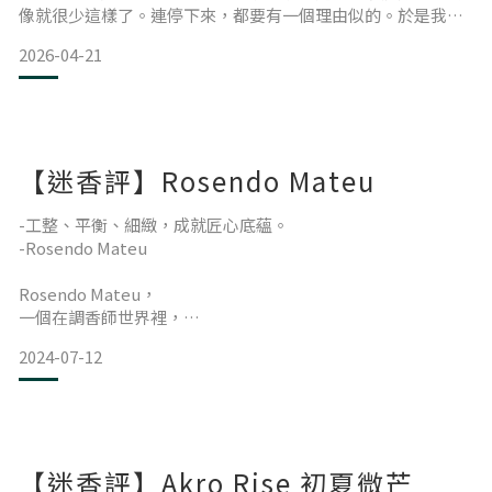
像就很少這樣了。連停下來，都要有一個理由似的。於是我們
學會了不停。 可有些東西，不會因為不停就消失。像那一片樹
2026-04-21
蔭，一直都在。 斜光透過樹葉的縫隙，碎成一地閃爍的影；風
很輕，葉晃得也慢。 閉上眼，關於樹的氣味，是否仍記得依
稀？ 那氣味是青的，帶一點微涼，
【迷香評】Rosendo Mateu
-工整、平衡、細緻，成就匠心底蘊。
-Rosendo Mateu
Rosendo Mateu，
一個在調香師世界裡，
代表著匠心與大師的名字。
2024-07-12
擅於深厚的調香底蘊，
在那個沒有細分商業與小眾的年代裡，
將香水最精髓的核心，
用工整而平衡細膩的方式，
塑造一款款當代經典。
【迷香評】Akro Rise 初夏微芒