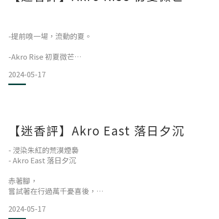
-
而在2017年與兒子一起，
冀望在自己調香生涯後期，
用同樣工整細膩的心，
-提前嗅一場，流動的夏。
佐以最留白的概念，
一個個數字背後，
-Akro Rise 初夏微芒
是那淬鍊幾十年，
2024-05-17
如深放抽屜中的手稿般珍貴的思緒迴圈。
一個以Rosendo Mateu為名的品牌也就此誕
也許現在離夏還有點遠，
但總在冷意於空氣瀰漫時，
【迷香評】Akro East 落日夕沉
偶爾會惦念著那熾熱的一切，
- 浸染朱紅的荒漠煙裊
而關於這個季節，
- Akro East 落日夕沉
除了光與熱，
赤著腳，
嘗試著在行過萬千憂喜後，
你會聯想到什麼？
真正攫取地球給予人類的信號。
2024-05-17
腳掌沉入沙堆之中，