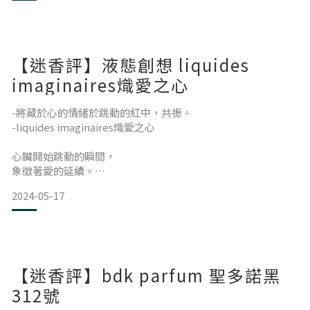
再次提起，
那深陷後又散去的遺跡，
-
反反覆覆，
在心中烙成一個午後的影。
【迷香評】液態創想 liquides
也許是期間限定的熱帶水果，
-
imaginaires熾愛之心
紛紛被做為冰涼飲品，
若要說有什麼能比物質的癮，
使人更加陶醉？
-將藏於心的情緒於跳動的紅中，共振。
例如木瓜牛奶、芒果西米露，
那麼，
-liquides imaginaires熾愛之心
在一次次如烏木般沉醉的飛機雲之後，
化解喉間與心田的燥熱，
西落，
心臟開始跳動的瞬間，
成一滴酸甜覆盆莓的斗大日落，
象徵著愛的延續。
又或是在被烘烤的潔白沙灘上，
遠眺中東穆斯林宮殿圓頂，
心臟停止脈動的剎那，
經過頂點後，
2024-05-17
是一段故事的終焉，
不刻意為之與太陽的擁抱。
沒入荒漠另一邊似無際的地平線，
也是他人的惦念開始蔓延。
那完美的軌道一旦觸碰後，
就再也無可自拔。
-
幾個世紀以來，
-
-
【迷香評】bdk parfum 聖多諾黑
心與愛，
人，在萬物宇宙中，
像不斷的樞紐般聯繫在一起，
312號
這些關於夏的連結，
輕如螻
如同邱比特刺穿心臟，