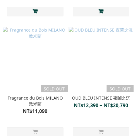
SOLD OUT
SOLD OUT
Fragrance du Bois MILANO
OUD BLEU INTENSE 夜闌之沉
致米蘭
NT$12,390 ~ NT$20,790
NT$11,090