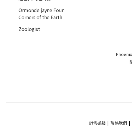
Ormonde jayne Four
Corners of the Earth
Zoologist
Phoeni
銷售據點
|
聯絡我們
|