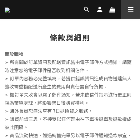
條款與細則
關於購物
➣
所有關於訂單資訊及配送資訊皆由電子郵件方式通知，請隨
時注意您的電子郵件是否收到相關信件。
➣
訂單內容務必完整填寫，若提供錯誤資訊造成貨物送達無人
簽收需重複配送所產生的費用與責任需自行負擔。
➣
如訂單失敗會以電子郵件通知，若未依信件指示進行更正則
視為棄單處理，將影響您日後購買權利。
➣
海外會員恕無法享有
7
日退換貨之服務。
➣
購買前請三思，不接受以任何理由在下單後退單及退款造成
彼此困擾。
➣
商品流動快速，如遇銷售完畢另以電子郵件通知退款事宜，