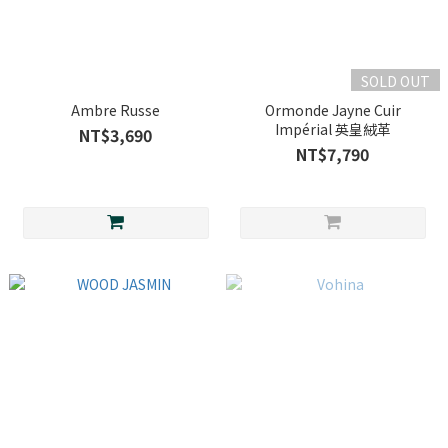
SOLD OUT
Ambre Russe
Ormonde Jayne Cuir
Impérial 英皇絨革
NT$3,690
NT$7,790