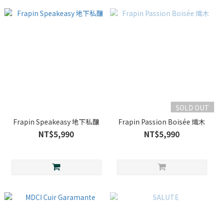
SOLD OUT
Frapin Speakeasy 地下私釀
Frapin Passion Boisée 熾木
NT$5,990
NT$5,990