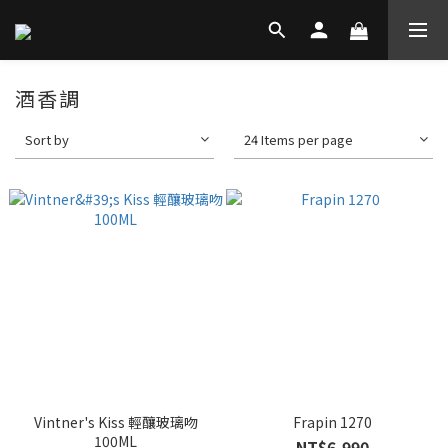
酒香調
Sort by
24 Items per page
Vintner's Kiss 輕釀玻璃吻
Frapin 1270
100ML
NT$6,990