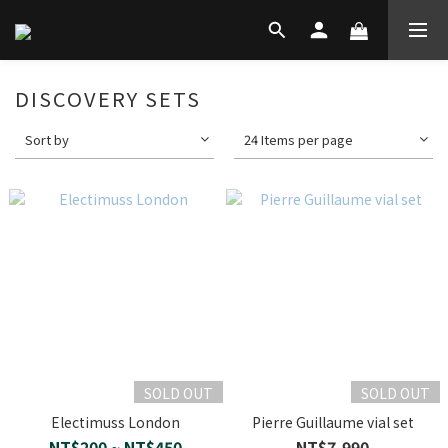
DISCOVERY SETS
Sort by
24 Items per page
SOLD OUT
SOLD OUT
Electimuss London
Pierre Guillaume vial set
NT$200 ~ NT$450
NT$7,990