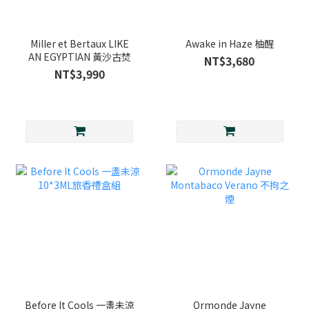
Miller et Bertaux LIKE
Awake in Haze 柚醒
AN EGYPTIAN 黃沙古焚
NT$3,680
NT$3,990
Before It Cools 一盞未涼
Ormonde Jayne