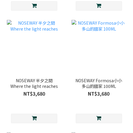
NOSEWAY 半夕之間
NOSEWAY Formosa小小
Where the light reaches
多山的國家 100ML
NT$3,680
NT$3,680