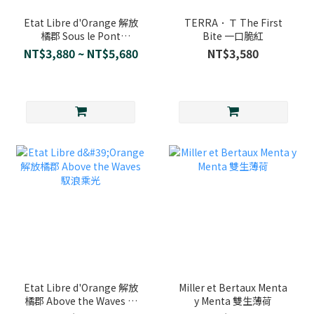
Etat Libre d'Orange 解放
TERRA．Ｔ The First
橘郡 Sous le Pont
Bite 一口脆紅
Mirabeau 米拉波橋下
NT$3,880 ~ NT$5,680
NT$3,580
Etat Libre d'Orange 解放
Miller et Bertaux Menta
橘郡 Above the Waves 馭
y Menta 雙生薄荷