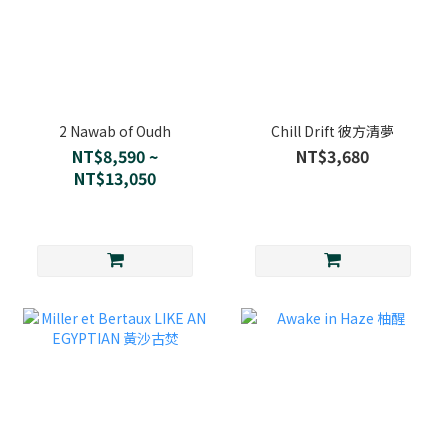
2 Nawab of Oudh
Chill Drift 彼方清夢
NT$8,590 ~
NT$3,680
NT$13,050