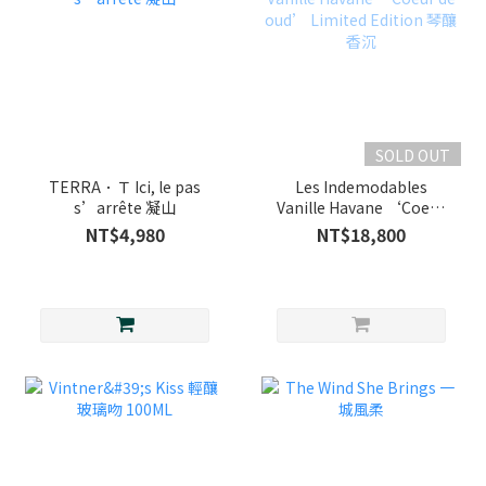
SOLD OUT
TERRA．Ｔ Ici, le pas
Les Indemodables
s’arrête 凝山
Vanille Havane ‘Coeur
de oud’ Limited
NT$4,980
NT$18,800
Edition 琴釀香沉