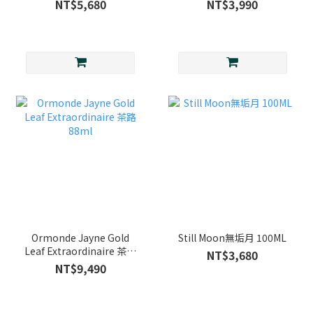
浪乘光
NT$5,680
NT$3,990
Ormonde Jayne Gold
Still Moon無垢月 100ML
Leaf Extraordinaire 茶路
NT$3,680
88ml
NT$9,490