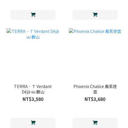
TERRA．Ｔ Verdant
Phoenix Chalice 鳳茗逐
Déjà vu 聽山
雲
NT$3,580
NT$3,680