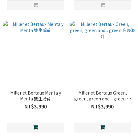
Miller et Bertaux Menta y
Miller et Bertaux Green,
Menta 雙生薄荷
green, green and... green 忘
憂湖畔
NT$3,990
NT$3,990