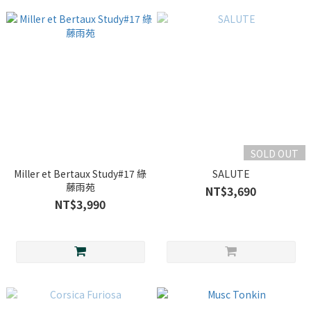
SOLD OUT
Miller et Bertaux Study#17 綠
SALUTE
藤雨苑
NT$3,690
NT$3,990