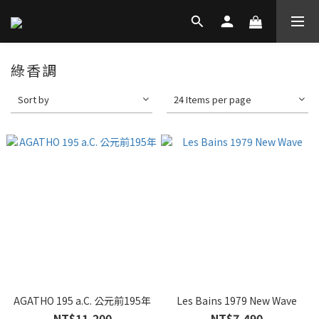
綠香調
Sort by
24 Items per page
AGATHO 195 a.C. 公元前195年
Les Bains 1979 New Wave
NT$11,200
NT$7,490