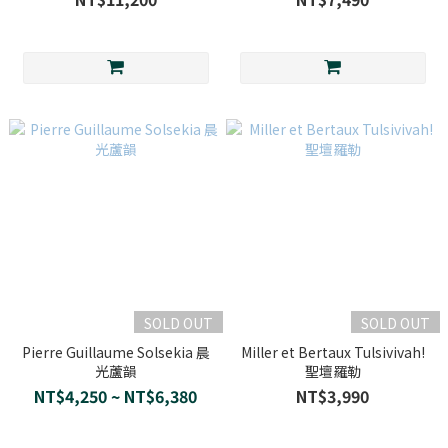
SOLD OUT
SOLD OUT
Pierre Guillaume Solsekia 晨
Miller et Bertaux Tulsivivah!
光蘆韻
聖壇羅勒
NT$4,250 ~ NT$6,380
NT$3,990