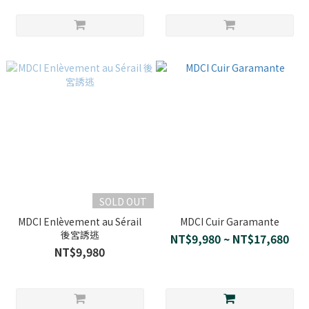
SOLD OUT
MDCI Enlèvement au Sérail
MDCI Cuir Garamante
後宮誘逃
NT$9,980 ~ NT$17,680
NT$9,980