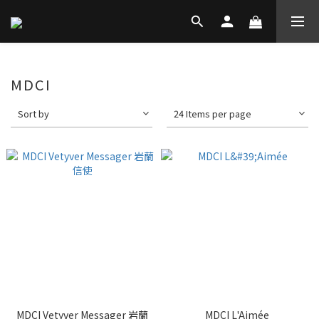
MDCI
Sort by
24 Items per page
MDCI Vetyver Messager 岩蘭
MDCI L'Aimée