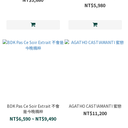
花
NT$5,980
BDK Pas Ce Soir Extrait 不會
AGATHO CASTIAMANTI 蜜戀
是今晚精粹
NT$11,200
NT$6,590 ~ NT$9,490