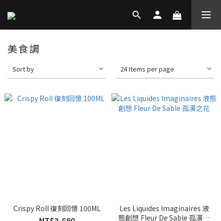
美食調
Sort by
24 Items per page
Crispy Roll 復刻回憶 100ML
Les Liquides Imaginaires 液
態創想 Fleur De Sable 孤漠之
NT$3,680