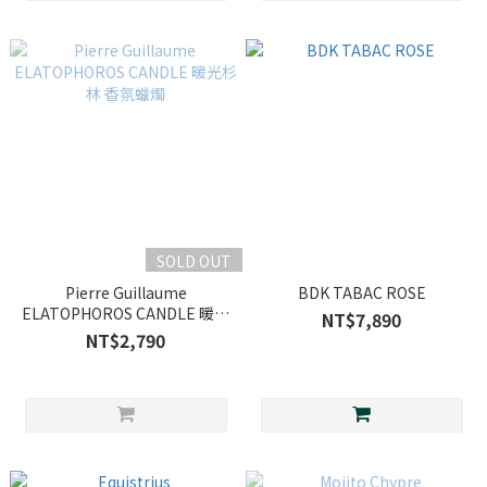
SOLD OUT
Pierre Guillaume
BDK TABAC ROSE
ELATOPHOROS CANDLE 暖光
NT$7,890
杉林 香氛蠟燭
NT$2,790