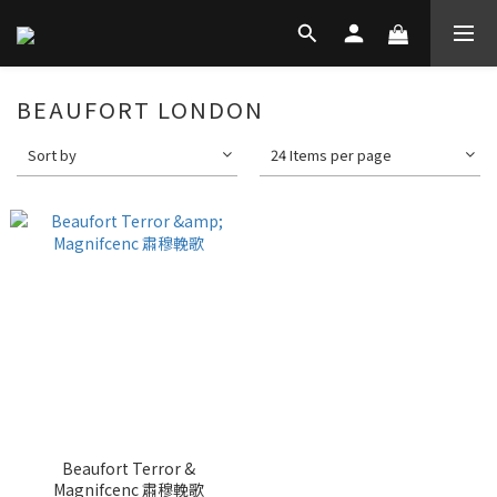
BEAUFORT LONDON
Sort by
24 Items per page
Beaufort Terror &
Magnifcenc 肅穆輓歌