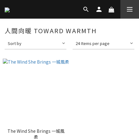
人間向暖 TOWARD WARMTH
Sort by
24 Items per page
The Wind She Brings 一城風
柔