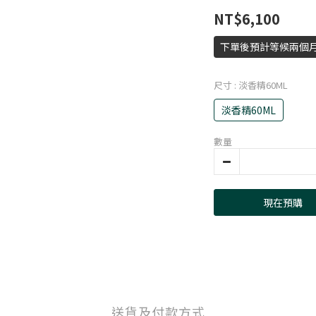
NT$6,100
下單後預計等候兩個
尺寸
: 淡香精60ML
淡香精60ML
數量
現在預購
送貨及付款方式