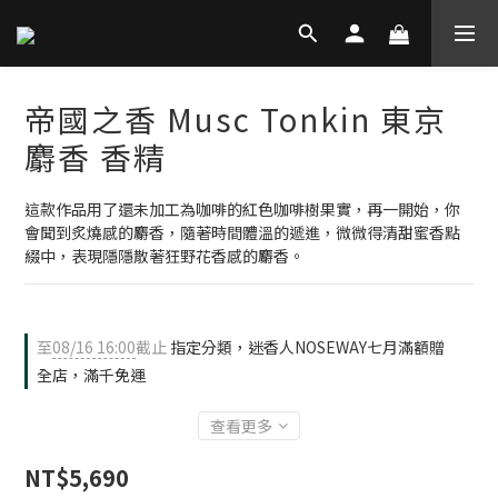
帝國之香 Musc Tonkin 東京
麝香 香精
這款作品用了還未加工為咖啡的紅色咖啡樹果實，再一開始，你
會聞到炙燒感的麝香，隨著時間體溫的遞進，微微得清甜蜜香點
綴中，表現隱隱散著狂野花香感的麝香。
至
08/16 16:00
截止
指定分類，迷香人NOSEWAY七月滿額贈
全店，滿千免運
查看更多
NT$5,690