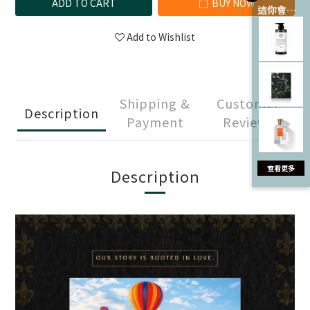
ADD TO CART
BUY NOW
這你會愛 💘
Add to Wishlist
Shipping &
Customer
Description
Payment
Reviews
Description