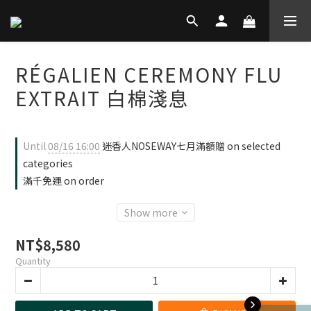
RÉGALIEN CEREMONY FLU
EXTRAIT 白棉淺息
Until
08/16 16:00
迷香人NOSEWAY七月滿額贈 on selected
categories
滿千免運 on order
Show more
NT$8,580
Quantity