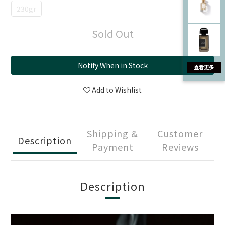
230gr
Sold Out
Notify When in Stock
Add to Wishlist
Shipping &
Customer
Description
Payment
Reviews
Description