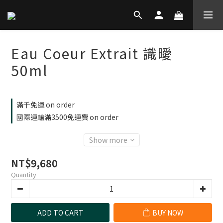
Eau Coeur Extrait 識曖
50ml
滿千免運 on order
國際運輸滿3500免運費 on order
Show more
NT$9,680
Quantity
ADD TO CART
BUY NOW