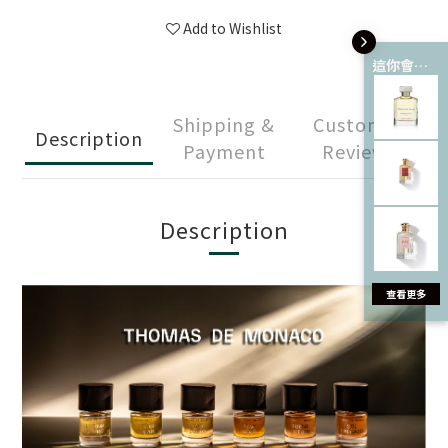
Add to Wishlist
這你會愛 💘
Shipping &
Customer
Description
Payment
Reviews
Description