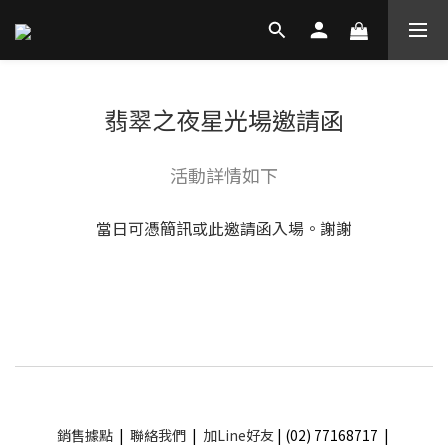
翡翠之夜星光場邀請函
活動詳情如下
當日可憑簡訊或此邀請函入場。謝謝
銷售據點
|
聯絡我們
|
加Line好友
| (02) 77168717 |