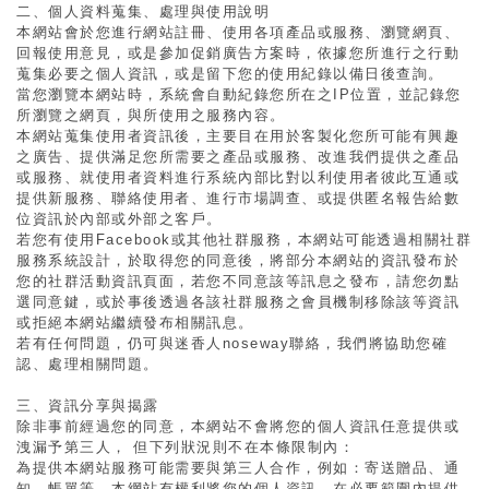
二、個人資料蒐集、處理與使用說明
本網站會於您進行網站註冊、使用各項產品或服務、瀏覽網頁、
回報使用意見，或是參加促銷廣告方案時，依據您所進行之行動
蒐集必要之個人資訊，或是留下您的使用紀錄以備日後查詢。
當您瀏覽本網站時，系統會自動紀錄您所在之IP位置，並記錄您
所瀏覽之網頁，與所使用之服務內容。
本網站蒐集使用者資訊後，主要目在用於客製化您所可能有興趣
之廣告、提供滿足您所需要之產品或服務、改進我們提供之產品
或服務、就使用者資料進行系統內部比對以利使用者彼此互通或
提供新服務、聯絡使用者、進行市場調查、或提供匿名報告給數
位資訊於內部或外部之客戶。
若您有使用Facebook或其他社群服務，本網站可能透過相關社群
服務系統設計，於取得您的同意後，將部分本網站的資訊發布於
您的社群活動資訊頁面，若您不同意該等訊息之發布，請您勿點
選同意鍵，或於事後透過各該社群服務之會員機制移除該等資訊
或拒絕本網站繼續發布相關訊息。
若有任何問題，仍可與
迷香人noseway
聯絡，我們將協助您確
認、處理相關問題。
三、資訊分享與揭露
除非事前經過您的同意，本網站不會將您的個人資訊任意提供或
洩漏予第三人， 但下列狀況則不在本條限制內：
為提供本網站服務可能需要與第三人合作，例如：寄送贈品、通
知、帳單等，本網站有權利將您的個人資訊，在必要範圍內提供