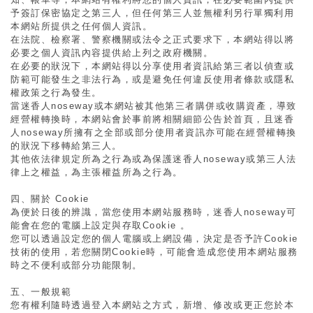
予簽訂保密協定之第三人，但任何第三人並無權利另行單獨利用
本網站所提供之任何個人資訊。
在法院、檢察署、警察機關或法令之正式要求下，本網站得以將
必要之個人資訊內容提供給上列之政府機關。
在必要的狀況下，本網站得以分享使用者資訊給第三者以偵查或
防範可能發生之非法行為，或是避免任何違反使用者條款或隱私
權政策之行為發生。
當
迷香人noseway
或本網站被其他第三者購併或收購資產，導致
經營權轉換時，本網站會於事前將相關細節公告於首頁，且
迷香
人noseway
所擁有之全部或部分使用者資訊亦可能在經營權轉換
的狀況下移轉給第三人。
其他依法律規定所為之行為或為保護
迷香人noseway
或第三人法
律上之權益，為主張權益所為之行為。
四、關於 Cookie
為便於日後的辨識，當您使用本網站服務時，
迷香人noseway
可
能會在您的電腦上設定與存取Cookie 。
您可以透過設定您的個人電腦或上網設備，決定是否予許Cookie
技術的使用，若您關閉Cookie時，可能會造成您使用本網站服務
時之不便利或部分功能限制。
五、一般規範
您有權利隨時透過登入本網站之方式，新增、修改或更正您於本