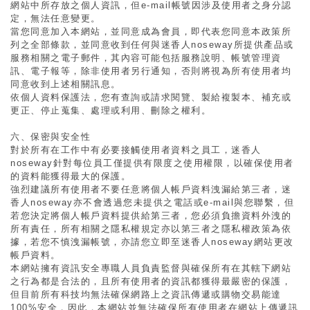
網站中所存放之個人資訊，但e-mail帳號因涉及使用者之身分認
定，無法任意變更。
當您同意加入本網站，並同意成為會員，即代表您同意本政策所
列之全部條款，並同意收到任何與
迷香人noseway
所提供產品或
服務相關之電子郵件，其內容可能包括服務說明、帳號管理資
訊、電子報等，除非使用者另行通知，否則將視為所有使用者均
同意收到上述相關訊息。
依個人資料保護法，您有查詢或請求閱覽、製給複製本、補充或
更正、停止蒐集、處理或利用、刪除之權利。
六、保密與安全性
對於所有在工作中有必要接觸使用者資料之員工，
迷香人
noseway
針對每位員工僅提供有限度之使用權限，以確保使用者
的資料能獲得最大的保護。
強烈建議所有使用者不要任意將個人帳戶資料洩漏給第三者，
迷
香人noseway
亦不會透過您未提供之電話或e-mail與您聯繫，但
若您決定將個人帳戶資料提供給第三者，您必須負擔資料外洩的
所有責任，所有相關之隱私權規定亦以第三者之隱私權政策為依
據，若您不慎洩漏帳號，亦請您立即至
迷香人noseway
網站更改
帳戶資料。
本網站擁有資訊安全專職人員負責監督與確保所有在其轄下網站
之行為都是合法的，且所有使用者的資訊都獲得最嚴密的保護，
但目前所有科技均無法確保網路上之資訊傳遞或購物交易能達
100%安全，因此，本網站並無法確保所有使用者在網站上傳遞訊