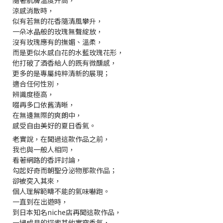
隨著肌膚溫度升高，
涼感消散時，
似有若無的花香隨清風攀升，
一朵冰晶般的玫瑰無聲綻放，
沒有玫瑰應有的撫媚、溫柔，
而是更似水感白花的水藍玫瑰花形，
他打破了酒香給人的既有微醺感，
更多的是專屬純粹清新的展現；
適合任何性別，
辨識度極高，
啜再多口依舊清晰，
在無邊無際的爽朗中，
感受自由美好的夏日香氣。
老實說，在聞過這款作品之前，
我也與一般人相同，
看著網路的香評討論，
勾起好奇而朝聖分泌物那款作品；
卻被突入其來，
個人理解範疇不能的氣味嚇跑。
一直到在出遊時，
到日本知名niche店再聞這款作品，
一掃成見的探索其他實穿香氣，