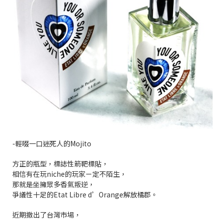
-輕啜一口迷死人的Mojito
方正的瓶型，標誌性箭靶標貼，
相信有在玩niche的玩家ㄧ定不陌生，
那就是坐擁眾多香氣叛逆，
爭議性十足的Etat Libre d’Orange解放橘郡。
近期撤出了台灣市場，