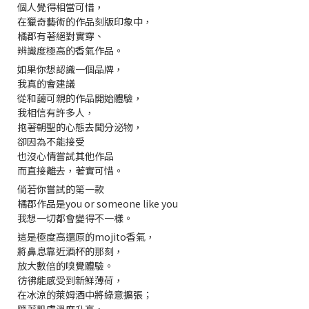
個人覺得相當可惜，
在獵奇藝術的作品刻版印象中，
橘郡有著絕對實穿、
辨識度極高的香氣作品。
如果你想認識一個品牌，
我真的會建議
從和藹可親的作品開始體驗，
我相信有許多人，
抱著朝聖的心態去聞分泌物，
卻因為不能接受
也沒心情嘗試其他作品
而直接離去，著實可惜。
倘若你嘗試的第一款
橘郡作品是you or someone like you
我想一切都會變得不一樣。
這是極度高還原的mojito香氣，
將鼻息靠近酒杯的那刻，
放大數倍的嗅覺體驗。
彷彿能感受到新鮮薄荷，
在冰涼的萊姆酒中將綠意擴張；