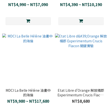
NT$4,990 ~ NT$7,090
NT$4,390 ~ NT$10,190
MDCI La Belle Hélène 油畫中
Etat Libre d'Orange 解放橘郡
的海倫
Experimentum Crucis Flacon
關鍵實驗
NT$9,980 ~ NT$17,680
NT$8,680