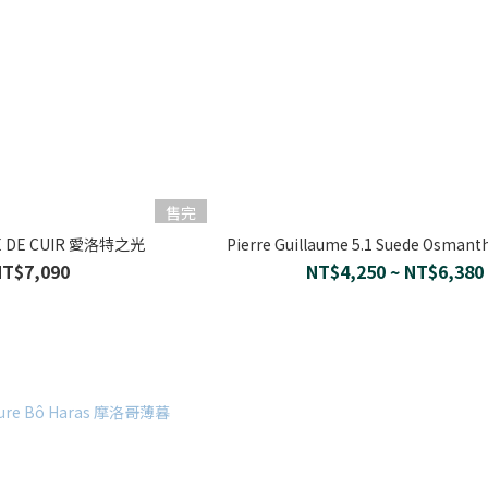
售完
E DE CUIR 愛洛特之光
Pierre Guillaume 5.1 Suede Osma
NT$7,090
NT$4,250 ~ NT$6,380