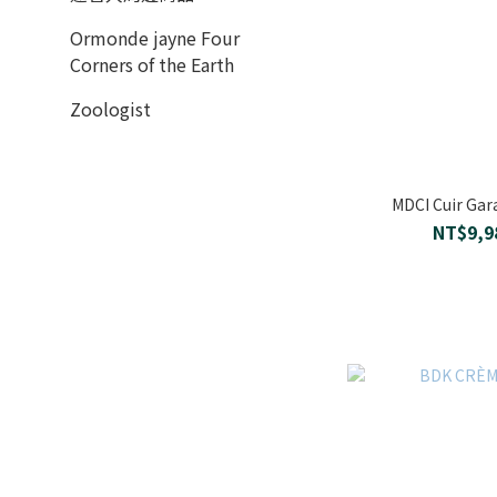
Ormonde jayne Four
Corners of the Earth
Zoologist
MDCI Cuir 
NT$9,9