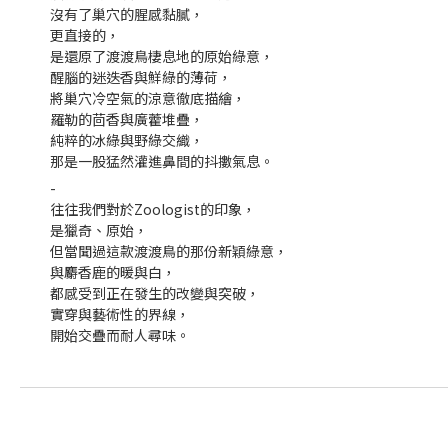
沒有了巢穴的腥感黏膩，
更直接的，
是還原了渡渡鳥棲息地的原始綠意，
醒腦的迷迭香與鮮綠的薄荷，
將巢穴冷空氣的涼意徹底描繪，
羅勒的茴香與廣藿堆疊，
純粹的冰綠與野綠交織，
那是一股猛然灌進鼻間的抖擻氣息。
-
往往我們對於Zoologist的印象，
是獵奇、原始，
但當聞過這款渡渡鳥的那份新穎綠意，
與麝香鹿的暖與白，
都感受到正在發生的改變與突破，
實穿與藝術性的界線，
開始交疊而耐人尋味。