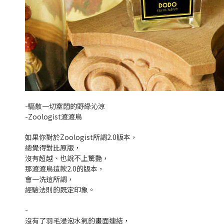
-驅散一切窒悶的野綠沁涼
-Zoologist渡渡鳥
如果你對於Zoologist所謂2.0版本，
總覺得對比原版，
沒有超越、也說不上驚艷，
那渡渡鳥這款2.0的版本，
會一洗這所謂，
經驗法則的既定印象。
-
沒有了羽毛浸泡水氣的畫面連結，