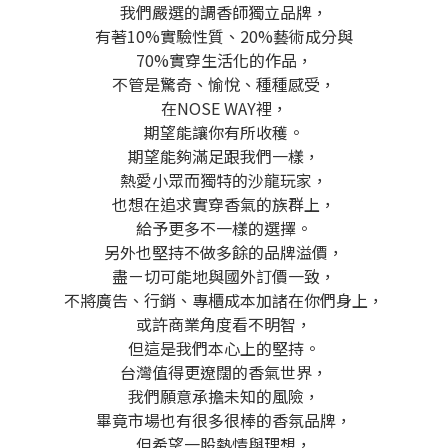
我們嚴選的調香師獨立品牌，
有著10%實驗性質、20%藝術成分與
70%實穿生活化的作品，
不管是驚奇、愉悅、種種感受，
在NOSE WAY裡，
期望能讓你有所收穫。
期望能夠滿足跟我們一樣，
熱愛小眾而獨特的沙龍玩家，
也想在追求實穿香氣的族群上，
給予更多不一樣的選擇。
另外也堅持不做多餘的品牌溢價，
盡ㄧ切可能地與國外訂價一致，
不將廣告、行銷、專櫃成本加諸在你們身上，
或許商業角度看不明智，
但這是我們本心上的堅持。
台灣值得更遼闊的香氣世界，
我們願意承擔未知的風險，
畢竟市場也有很多很棒的香氛品牌，
但希望一股熱情與理想，