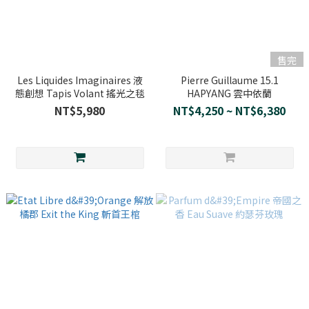
售完
Les Liquides Imaginaires 液
Pierre Guillaume 15.1
態創想 Tapis Volant 搖光之毯
HAPYANG 雲中依蘭
NT$5,980
NT$4,250 ~ NT$6,380