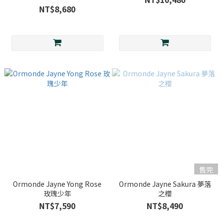
NT$8,680
售完
Ormonde Jayne Yong Rose
Ormonde Jayne Sakura 夢落
玫瑰少年
之櫻
NT$7,590
NT$8,490