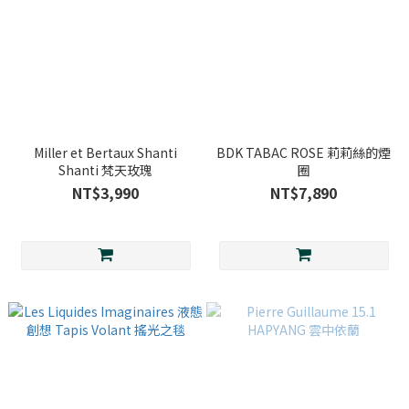
Miller et Bertaux Shanti
BDK TABAC ROSE 莉莉絲的煙
Shanti 梵天玫瑰
圈
NT$3,990
NT$7,890