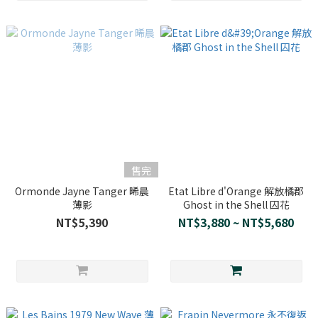
售完
Ormonde Jayne Tanger 晞晨
Etat Libre d'Orange 解放橘郡
薄影
Ghost in the Shell 囚花
NT$5,390
NT$3,880 ~ NT$5,680