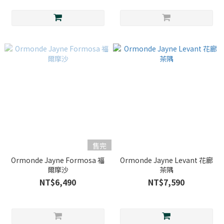
售完
Ormonde Jayne Formosa 福
Ormonde Jayne Levant 花廊
爾摩沙
茶隅
NT$6,490
NT$7,590