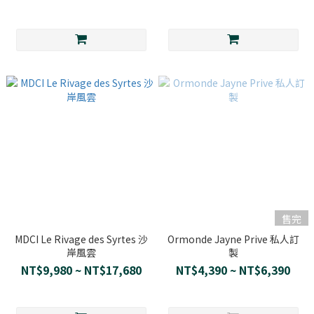
售完
MDCI Le Rivage des Syrtes 沙
Ormonde Jayne Prive 私人訂
岸風雲
製
NT$9,980 ~ NT$17,680
NT$4,390 ~ NT$6,390